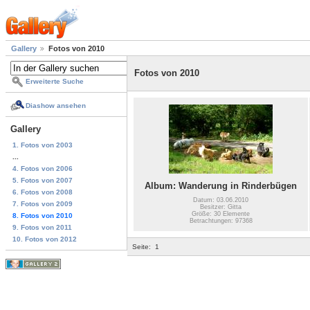
Gallery
Fotos von 2010
Fotos von 2010
Erweiterte Suche
Diashow ansehen
Gallery
1. Fotos von 2003
...
4. Fotos von 2006
5. Fotos von 2007
Album: Wanderung in Rinderbügen
6. Fotos von 2008
Datum: 03.06.2010
7. Fotos von 2009
Besitzer: Gitta
Größe: 30 Elemente
8. Fotos von 2010
Betrachtungen: 97368
9. Fotos von 2011
10. Fotos von 2012
Seite:
1