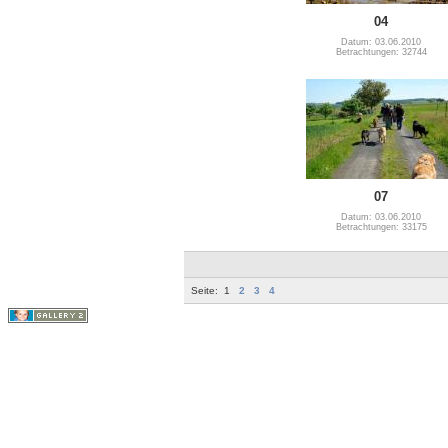
04
Datum: 03.06.2010
Betrachtungen: 32744
07
Datum: 03.06.2010
Betrachtungen: 33175
Seite:
1
2
3
4