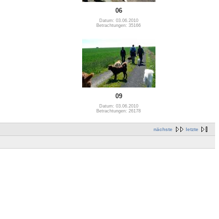
06
Datum: 03.06.2010
Betrachtungen: 35166
09
Datum: 03.06.2010
Betrachtungen: 26178
nächste
letzte