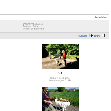
Anmelden
Datum: 03.06.2010
Besitzer: Gitta
Größe: 30 Elemente
nächste
letzte
03
Datum: 03.06.2010
Betrachtungen: 31314