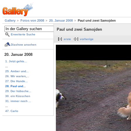
Gallery
Fotos von 2008
20. Januar 2008
Paul und zwei Samojden
Paul und zwei Samojden
Erweiterte Suche
erste
vorherige
Diashow ansehen
20. Januar 2008
1. Jetzt gehts...
...
25. Amber und...
26. Wir warten,...
27. Die Hunde...
28. Paul und...
29. Der hübsche...
30. ein Küsschen
31. immer noch ...
...
47. Carlo