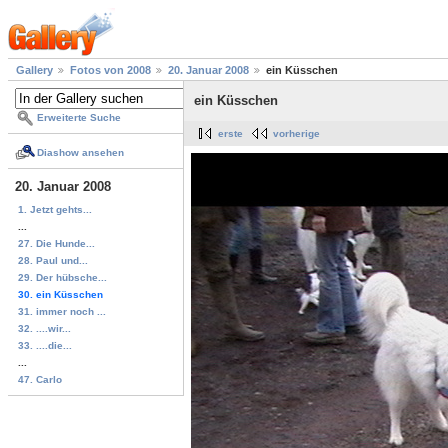
Gallery
Fotos von 2008
20. Januar 2008
ein Küsschen
ein Küsschen
Erweiterte Suche
erste
vorherige
Diashow ansehen
20. Januar 2008
1. Jetzt gehts...
...
27. Die Hunde...
28. Paul und...
29. Der hübsche...
30. ein Küsschen
31. immer noch ...
32. ....wir...
33. ....die...
...
47. Carlo