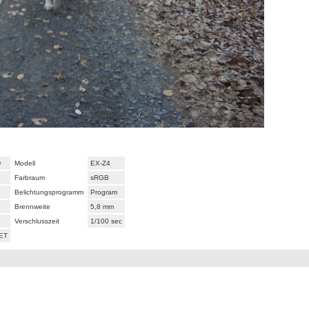
D
Modell
EX-Z4
Farbraum
sRGB
Belichtungsprogramm
Program
Brennweite
5,8 mm
Verschlusszeit
1/100 sec
CET