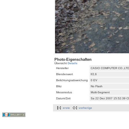
Photo-Eigenschaften
Übersicht
Details
Hersteller
CASIO COMPUTER CO.,LT
Blendenwert
f/2,6
Belichtungsabweichung
0 EV
Blitz
No Flash
Messmodus
Multi-Segment
Datum/Zeit
Sa 22 Dez 2007 15:52:39 
erste
vorherige