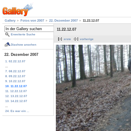
Gallery
Fotos von 2007
22. Dezember 2007
11.22.12.07
11.22.12.07
Erweiterte Suche
erste
vorherige
Diashow ansehen
22. Dezember 2007
1. 02.22.12.07
...
7. 08.22.12.07
8. 09.22.12.07
9. 10.22.12.07
10. 11.22.12.07
11. 12.22.12.07
12. 13.22.12.07
13. 14.22.12.07
...
24. Es war ein ...