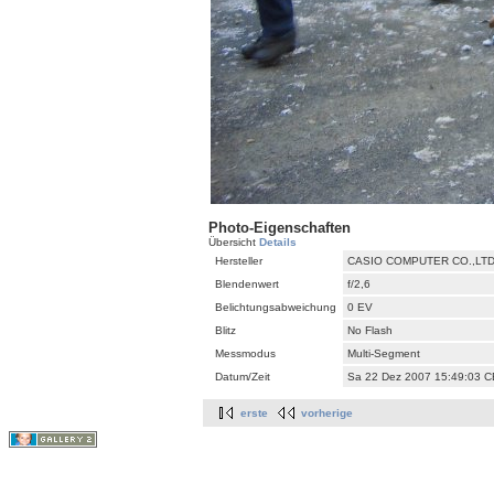
Photo-Eigenschaften
Übersicht
Details
Hersteller
CASIO COMPUTER CO.,LT
Blendenwert
f/2,6
Belichtungsabweichung
0 EV
Blitz
No Flash
Messmodus
Multi-Segment
Datum/Zeit
Sa 22 Dez 2007 15:49:03 
erste
vorherige