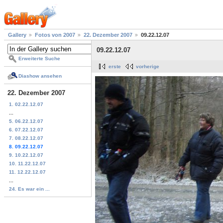
Gallery
Fotos von 2007
22. Dezember 2007
09.22.12.07
09.22.12.07
Erweiterte Suche
erste
vorherige
Diashow ansehen
22. Dezember 2007
1. 02.22.12.07
...
5. 06.22.12.07
6. 07.22.12.07
7. 08.22.12.07
8. 09.22.12.07
9. 10.22.12.07
10. 11.22.12.07
11. 12.22.12.07
...
24. Es war ein ...