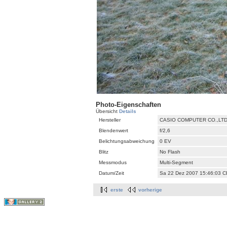
Photo-Eigenschaften
Übersicht
Details
Hersteller
CASIO COMPUTER CO.,LT
Blendenwert
f/2,6
Belichtungsabweichung
0 EV
Blitz
No Flash
Messmodus
Multi-Segment
Datum/Zeit
Sa 22 Dez 2007 15:46:03 
erste
vorherige