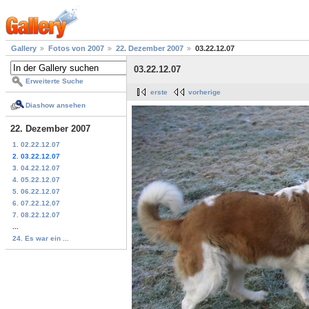
Gallery
Fotos von 2007
22. Dezember 2007
03.22.12.07
03.22.12.07
Erweiterte Suche
erste
vorherige
Diashow ansehen
22. Dezember 2007
1. 02.22.12.07
2. 03.22.12.07
3. 04.22.12.07
4. 05.22.12.07
5. 06.22.12.07
6. 07.22.12.07
7. 08.22.12.07
...
24. Es war ein ...