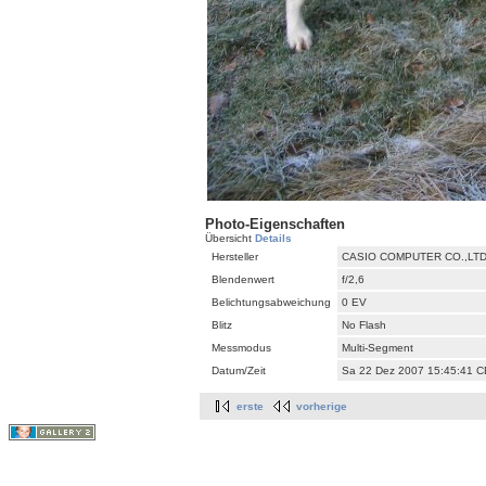
Photo-Eigenschaften
Übersicht
Details
Hersteller
CASIO COMPUTER CO.,LT
Blendenwert
f/2,6
Belichtungsabweichung
0 EV
Blitz
No Flash
Messmodus
Multi-Segment
Datum/Zeit
Sa 22 Dez 2007 15:45:41 
erste
vorherige