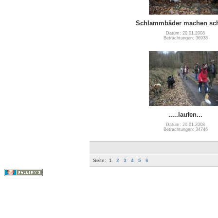
Schlammbäder machen sch
Datum: 20.01.2008
Betrachtungen: 36938
.....laufen...
Datum: 20.01.2008
Betrachtungen: 34746
Seite:
1
2
3
4
5
6