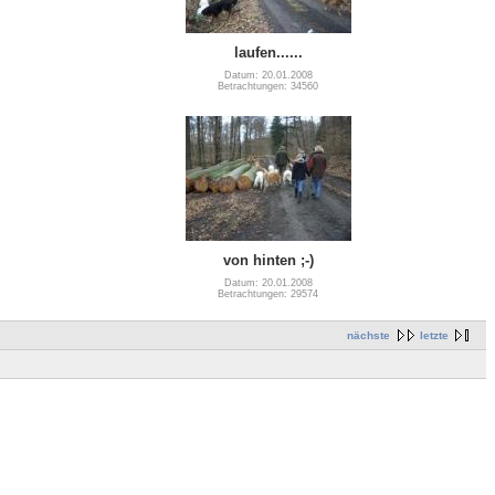
laufen......
Datum: 20.01.2008
Betrachtungen: 34560
von hinten ;-)
Datum: 20.01.2008
Betrachtungen: 29574
nächste
letzte